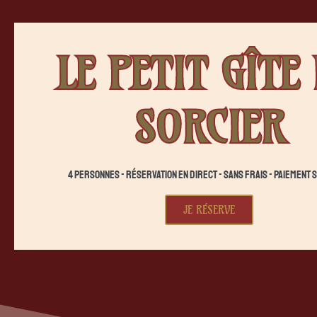
LE PETIT GÎTE
SORCIER
4 personnes - Réservation en direct - Sans frais - Paiement 
JE RÉSERVE