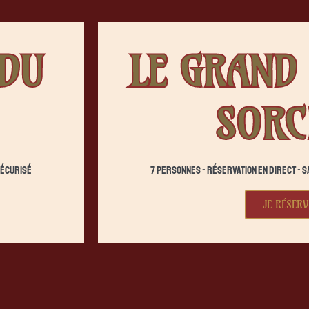
 DU
LE GRAND 
SORC
sécurisé
7 personnes - Réservation en direct - S
JE RÉSERV