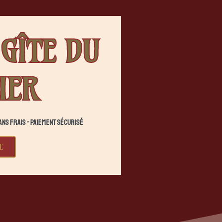
GÎTE DU
IER
ans frais - Paiement sécurisé
E